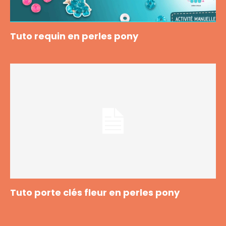
Tuto requin en perles pony
Tuto porte clés fleur en perles pony