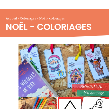
Accueil
Coloriages
Noël - coloriages
NOËL - COLORIAGES