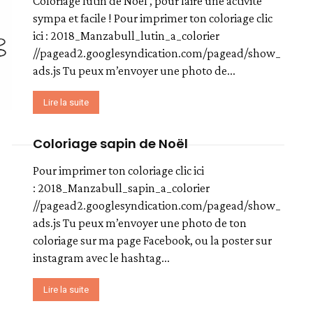
Coloriage lutin de Noël , pour faire une activité
sympa et facile ! Pour imprimer ton coloriage clic
ici : 2018_Manzabull_lutin_a_colorier
//pagead2.googlesyndication.com/pagead/show_
ads.js Tu peux m’envoyer une photo de...
Lire la suite
Coloriage sapin de Noël
Pour imprimer ton coloriage clic ici
: 2018_Manzabull_sapin_a_colorier
//pagead2.googlesyndication.com/pagead/show_
ads.js Tu peux m’envoyer une photo de ton
coloriage sur ma page Facebook, ou la poster sur
instagram avec le hashtag...
Lire la suite