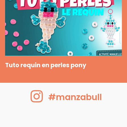
Tuto requin en perles pony
#manzabull