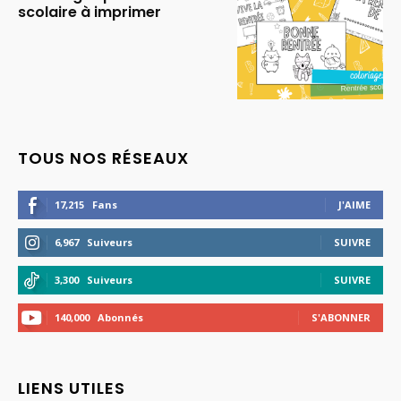
scolaire à imprimer
TOUS NOS RÉSEAUX
17,215
Fans
J'AIME
6,967
Suiveurs
SUIVRE
3,300
Suiveurs
SUIVRE
140,000
Abonnés
S'ABONNER
LIENS UTILES