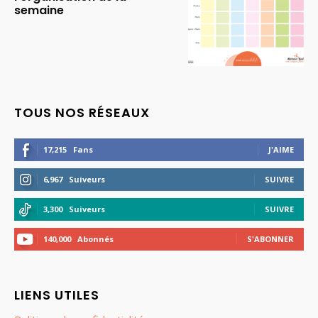
semaine
TOUS NOS RÉSEAUX
17,215
Fans
J'AIME
6,967
Suiveurs
SUIVRE
3,300
Suiveurs
SUIVRE
140,000
Abonnés
S'ABONNER
LIENS UTILES