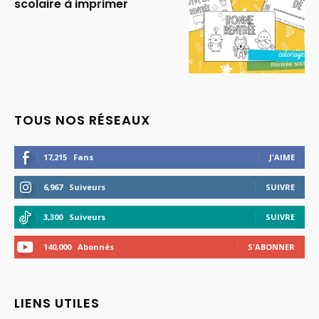
scolaire à imprimer
TOUS NOS RÉSEAUX
17,215
Fans
J'AIME
6,967
Suiveurs
SUIVRE
3,300
Suiveurs
SUIVRE
140,000
Abonnés
S'ABONNER
LIENS UTILES