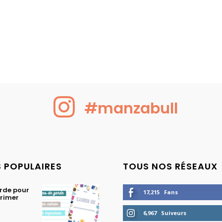
#manzabull
S POPULAIRES
TOUS NOS RÉSEAUX
rde pour
17,215
Fans
primer
6,967
Suiveurs