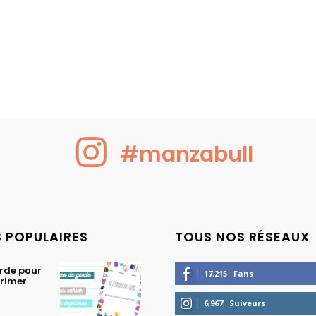
#manzabull
S POPULAIRES
TOUS NOS RÉSEAUX
rde pour
17,215
Fans
primer
6,967
Suiveurs