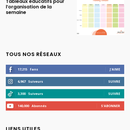
Tableaux éducatifs pour
l’organisation de la
semaine
TOUS NOS RÉSEAUX
17,215
Fans
J'AIME
6,967
Suiveurs
SUIVRE
3,300
Suiveurs
SUIVRE
140,000
Abonnés
S'ABONNER
LIENS UTILES