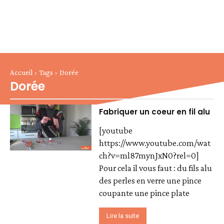
Accueil
Tags
Dorée
Dorée
Fabriquer un coeur en fil alu
[youtube
https://www.youtube.com/wat
ch?v=ml87mynJxN0?rel=0]
Pour cela il vous faut : du fils alu
des perles en verre une pince
coupante une pince plate
Lire la suite