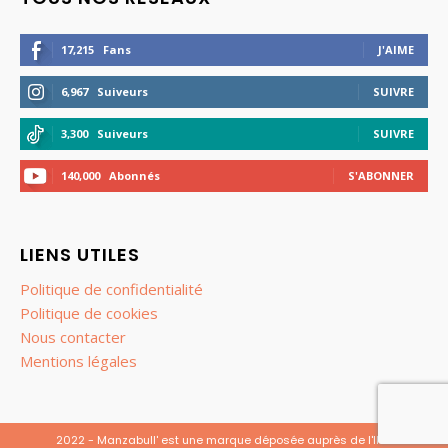
17,215
Fans
J'AIME
6,967
Suiveurs
SUIVRE
3,300
Suiveurs
SUIVRE
140,000
Abonnés
S'ABONNER
LIENS UTILES
Politique de confidentialité
Politique de cookies
Nous contacter
Mentions légales
2022 - Manzabull' est une marque déposée auprès de l'INPI