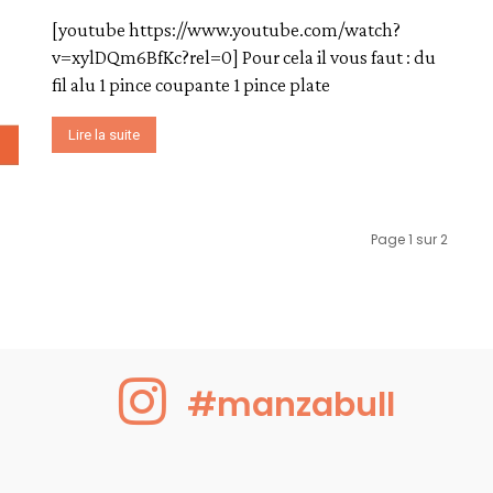
[youtube https://www.youtube.com/watch?
v=xylDQm6BfKc?rel=0] Pour cela il vous faut : du
fil alu 1 pince coupante 1 pince plate
Lire la suite
Page 1 sur 2
#manzabull