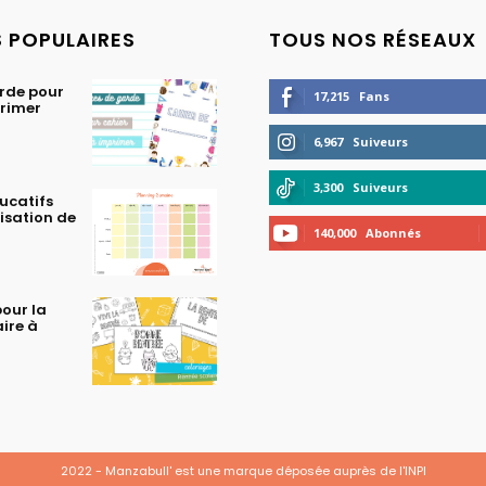
S POPULAIRES
TOUS NOS RÉSEAUX
rde pour
17,215
Fans
primer
6,967
Suiveurs
3,300
Suiveurs
ucatifs
isation de
140,000
Abonnés
our la
aire à
2022 - Manzabull' est une marque déposée auprès de l'INPI