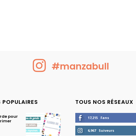
#manzabull
S POPULAIRES
TOUS NOS RÉSEAUX
rde pour
17,215
Fans
primer
6,967
Suiveurs