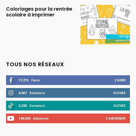
Coloriages pour la rentrée
scolaire à imprimer
TOUS NOS RÉSEAUX
17,215
Fans
J'AIME
6,967
Suiveurs
SUIVRE
3,300
Suiveurs
SUIVRE
140,000
Abonnés
S'ABONNER