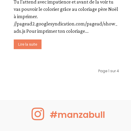
Tu l'attend avec impatience et avant de la voir tu
vas pouvoir le colorier grâce au coloriage père Noël
à imprimer.
//pagead2.googlesyndication.com/pagead/show_
ads.js Pour imprimer ton coloriage...
Lire la suite
Page 1 sur 4
#manzabull