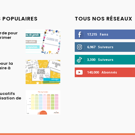
S POPULAIRES
TOUS NOS RÉSEAUX
rde pour
17,215
Fans
primer
6,967
Suiveurs
3,300
Suiveurs
our la
aire à
140,000
Abonnés
ucatifs
isation de