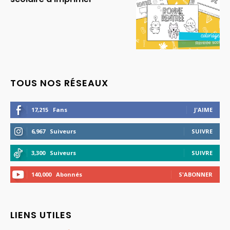
TOUS NOS RÉSEAUX
17,215
Fans
J'AIME
6,967
Suiveurs
SUIVRE
3,300
Suiveurs
SUIVRE
140,000
Abonnés
S'ABONNER
LIENS UTILES