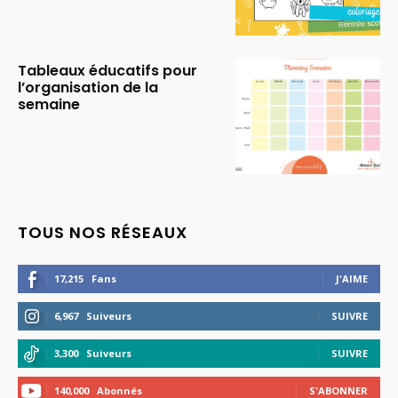
Tableaux éducatifs pour
l’organisation de la
semaine
TOUS NOS RÉSEAUX
17,215
Fans
J'AIME
6,967
Suiveurs
SUIVRE
3,300
Suiveurs
SUIVRE
140,000
Abonnés
S'ABONNER