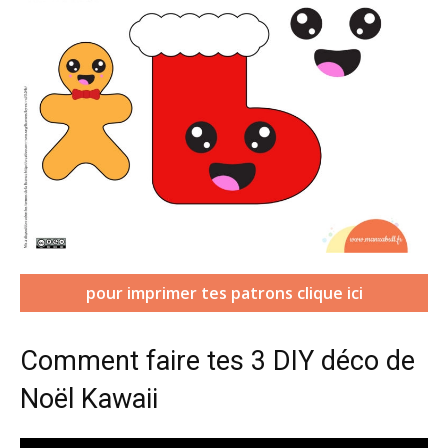
(
pour imprimer tes patrons clique ici
s
’
o
Comment faire tes 3 DIY déco de
u
v
Noël Kawaii
r
i