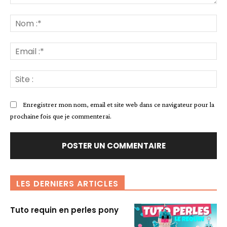
Commenter
:
No
:*
Ema
:*
Sit
:
Enregistrer mon nom, email et site web dans ce navigateur pour la
prochaine fois que je commenterai.
LES DERNIERS ARTICLES
Tuto requin en perles pony