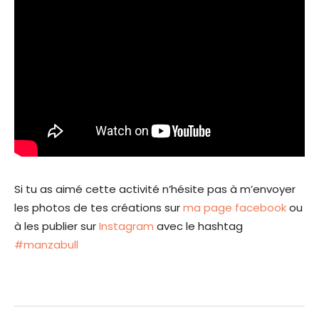
r
a
d
a
n
s
u
n
e
n
o
u
v
e
Si tu as aimé cette activité n’hésite pas à m’envoyer
l
les photos de tes créations sur
ma page facebook
ou
l
à les publier sur
Instagram
avec le hashtag
e
f
#manzabull
e
n
ê
t
r