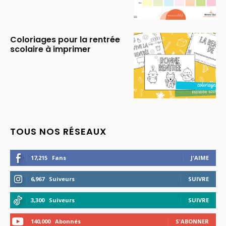
Coloriages pour la rentrée
scolaire à imprimer
TOUS NOS RÉSEAUX
17,215
Fans
J'AIME
6,967
Suiveurs
SUIVRE
3,300
Suiveurs
SUIVRE
140,000
Abonnés
S'ABONNER