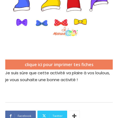
(
clique ici pour imprimer tes fiches
s
Je suis sûre que cette activité va plaire à vos loulous,
’
je vous souhaite une bonne activité !
o
u
v
r
i
r
a
Facebook
Twitter
d