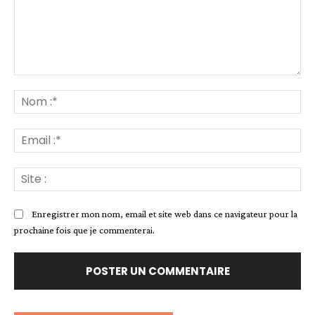
Commenter
:
No
:*
Ema
:*
Sit
:
Enregistrer mon nom, email et site web dans ce navigateur pour la
prochaine fois que je commenterai.