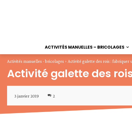
ACTIVITÉS MANUELLES – BRICOLAGES
Activités manuelles - bricolages
Activité galette des rois : fabriquer 
Activité galette des rois
3 janvier 2019
2