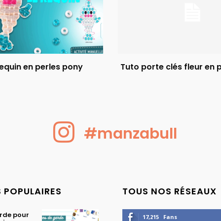
equin en perles pony
Tuto porte clés fleur en 
#manzabull
S POPULAIRES
TOUS NOS RÉSEAUX
rde pour
17,215
Fans