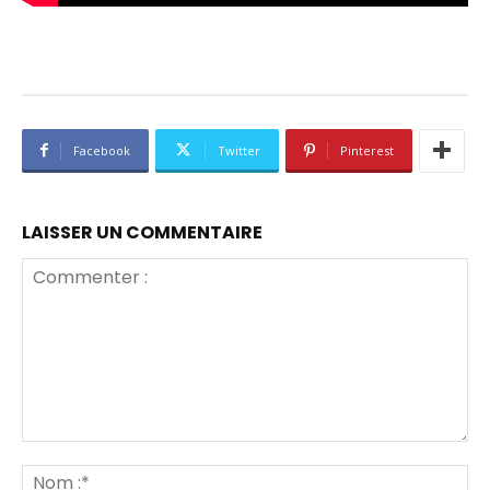
Facebook
Twitter
Pinterest
LAISSER UN COMMENTAIRE
Commenter
:
No