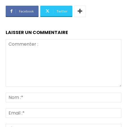
Facebook
Twitter
LAISSER UN COMMENTAIRE
Commenter
:
No
:*
Ema
:*
Sit