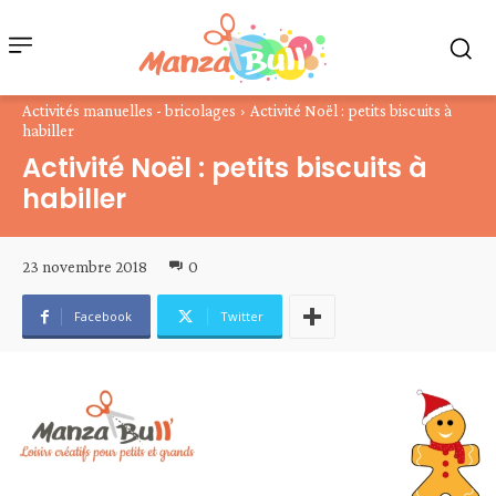
Activités manuelles - bricolages
Activité Noël : petits biscuits à
habiller
Activité Noël : petits biscuits à
habiller
23 novembre 2018
0
Facebook
Twitter