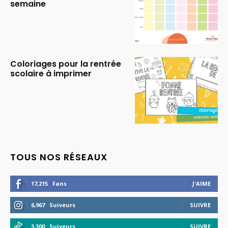
semaine
Coloriages pour la rentrée
scolaire à imprimer
TOUS NOS RÉSEAUX
17,215
Fans
J'AIME
6,967
Suiveurs
SUIVRE
3,300
Suiveurs
SUIVRE