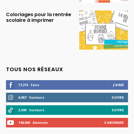
Coloriages pour la rentrée
scolaire à imprimer
TOUS NOS RÉSEAUX
17,215
Fans
J'AIME
6,967
Suiveurs
SUIVRE
3,300
Suiveurs
SUIVRE
140,000
Abonnés
S'ABONNER