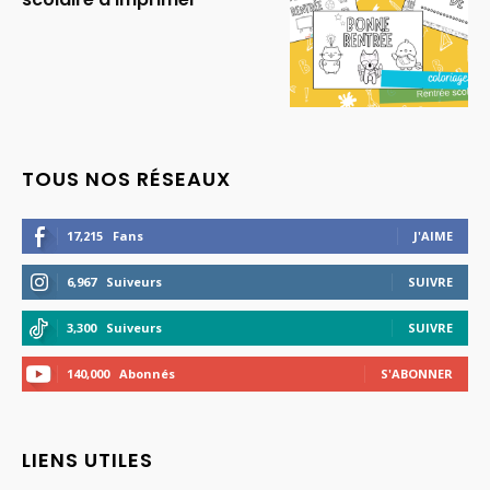
TOUS NOS RÉSEAUX
17,215
Fans
J'AIME
6,967
Suiveurs
SUIVRE
3,300
Suiveurs
SUIVRE
140,000
Abonnés
S'ABONNER
LIENS UTILES