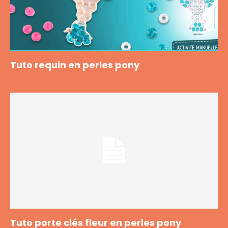
Tuto requin en perles pony
Tuto porte clés fleur en perles pony