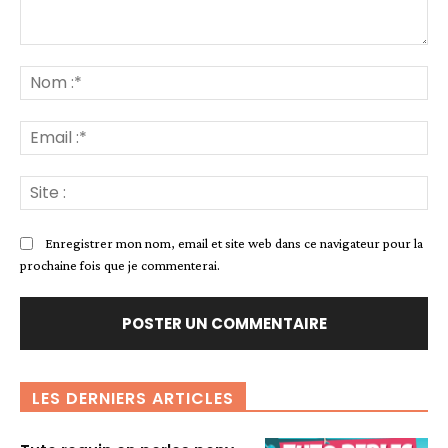
Commenter
:
No
:*
Ema
:*
Sit
:
Enregistrer mon nom, email et site web dans ce navigateur pour la
prochaine fois que je commenterai.
LES DERNIERS ARTICLES