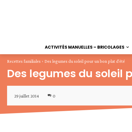
ACTIVITÉS MANUELLES – BRICOLAGES
Recettes familiales
Des legumes du soleil pour un bon plat d'été
Des legumes du soleil p
29 juillet 2014
0