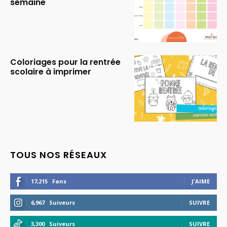
semaine
Coloriages pour la rentrée
scolaire à imprimer
TOUS NOS RÉSEAUX
17,215
Fans
J'AIME
6,967
Suiveurs
SUIVRE
3,300
Suiveurs
SUIVRE