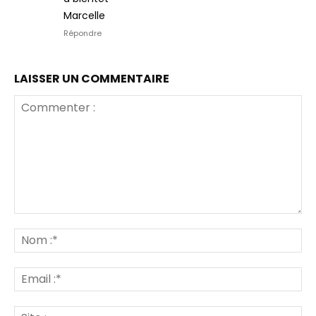
Marcelle
Répondre
LAISSER UN COMMENTAIRE
Commenter
:
No
:*
Ema
:*
Sit