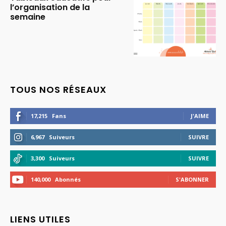
l’organisation de la
semaine
TOUS NOS RÉSEAUX
17,215
Fans
J'AIME
6,967
Suiveurs
SUIVRE
3,300
Suiveurs
SUIVRE
140,000
Abonnés
S'ABONNER
LIENS UTILES