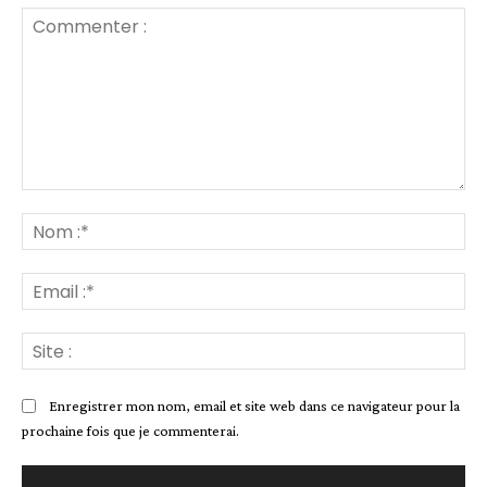
Commenter
:
No
:*
Ema
:*
Sit
:
Enregistrer mon nom, email et site web dans ce navigateur pour la
prochaine fois que je commenterai.