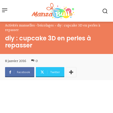
Activités manuelles - bricolages
diy : cupcake 3D en perles à
repasser
diy : cupcake 3D en perles à
repasser
8 janvier 2016
0
Facebook
Twitter