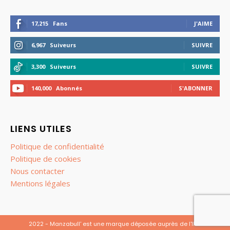
17,215
Fans
J'AIME
6,967
Suiveurs
SUIVRE
3,300
Suiveurs
SUIVRE
140,000
Abonnés
S'ABONNER
LIENS UTILES
Politique de confidentialité
Politique de cookies
Nous contacter
Mentions légales
2022 - Manzabull' est une marque déposée auprès de l'INPI