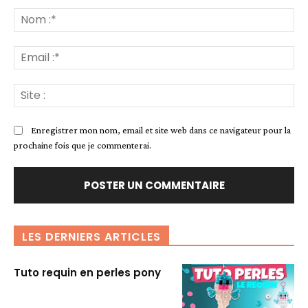
Commenter
:
No
:*
Ema
:*
Sit
:
Enregistrer mon nom, email et site web dans ce navigateur pour la
prochaine fois que je commenterai.
LES DERNIERS ARTICLES
Tuto requin en perles pony