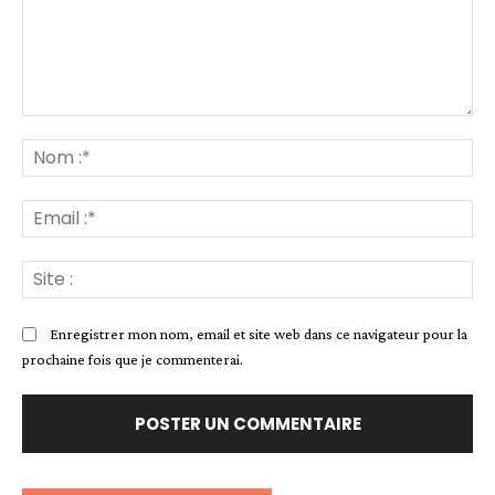
Commenter
:
No
:*
Ema
:*
Sit
:
Enregistrer mon nom, email et site web dans ce navigateur pour la
prochaine fois que je commenterai.