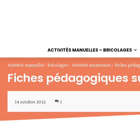
ACTIVITÉS MANUELLES – BRICOLAGES
Activités manuelles - bricolages
Activités montessori
Fiches pédag
Fiches pédagogiques su
14 octobre 2022
1