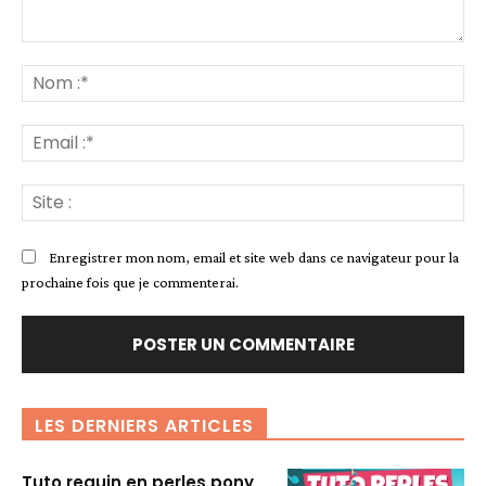
Commenter
:
No
:*
Ema
:*
Sit
:
Enregistrer mon nom, email et site web dans ce navigateur pour la
prochaine fois que je commenterai.
LES DERNIERS ARTICLES
Tuto requin en perles pony