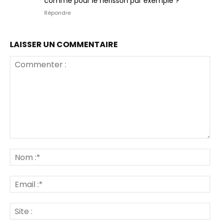
comme pour le hérisson par exemple ?
Répondre
LAISSER UN COMMENTAIRE
Commenter
:
No
:*
Ema
:*
Sit
: