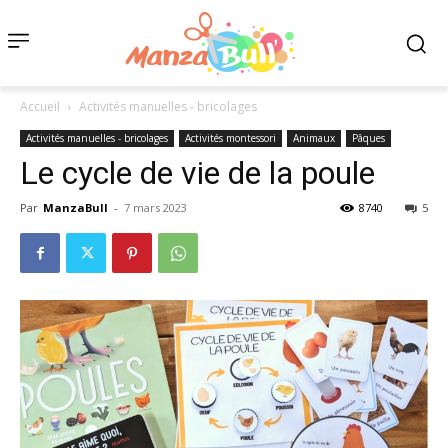
Accueil
Activités manuelles - bricolages
Activités manuelles - bricolages
Activités montessori
Animaux
Pâques
Le cycle de vie de la poule
Par
ManzaBull
-
7 mars 2023
8740
5