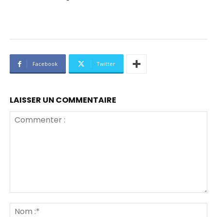
Facebook
Twitter
LAISSER UN COMMENTAIRE
Commenter
:
No