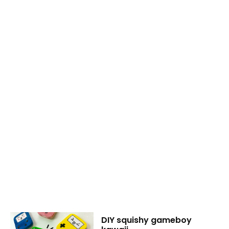
DIY squishy gameboy