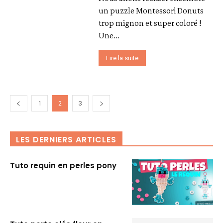
un puzzle Montessori Donuts
trop mignon et super coloré !
Une...
Lire la suite
1
2
3
LES DERNIERS ARTICLES
Tuto requin en perles pony