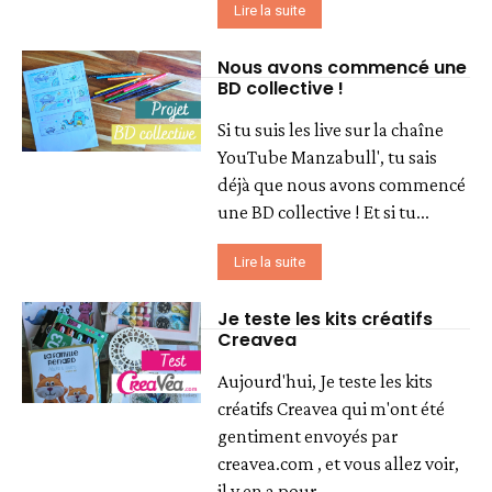
Lire la suite
Nous avons commencé une
BD collective !
Si tu suis les live sur la chaîne
YouTube Manzabull', tu sais
déjà que nous avons commencé
une BD collective ! Et si tu...
Lire la suite
Je teste les kits créatifs
Creavea
Aujourd'hui, Je teste les kits
créatifs Creavea qui m'ont été
gentiment envoyés par
creavea.com , et vous allez voir,
il y en a pour...