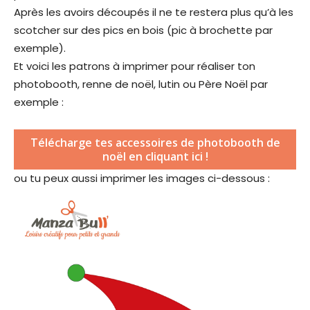
Après les avoirs découpés il ne te restera plus qu’à les
scotcher sur des pics en bois (pic à brochette par
exemple).
Et voici les patrons à imprimer pour réaliser ton
photobooth, renne de noël, lutin ou Père Noël par
exemple :
Télécharge tes accessoires de photobooth de
(
noël en cliquant ici !
s
ou tu peux aussi imprimer les images ci-dessous :
’
o
u
v
r
i
r
a
d
a