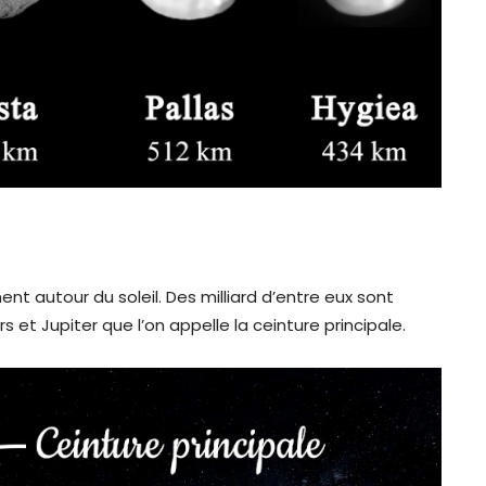
ent autour du soleil. Des milliard d’entre eux sont
et Jupiter que l’on appelle la ceinture principale.