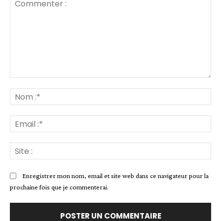
Commenter
:
No
:*
Ema
:*
Sit
:
Enregistrer mon nom, email et site web dans ce navigateur pour la
prochaine fois que je commenterai.