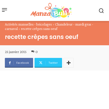
Activités manuelles - bricolages
Chandeleur - mardi gras -
carnaval
recette crêpes sans oeuf
recette crêpes sans oeuf
25 janvier 2015
0
Facebook
Twitter