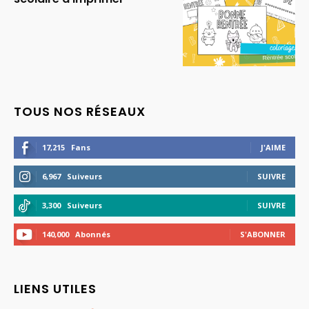
TOUS NOS RÉSEAUX
17,215
Fans
J'AIME
6,967
Suiveurs
SUIVRE
3,300
Suiveurs
SUIVRE
140,000
Abonnés
S'ABONNER
LIENS UTILES