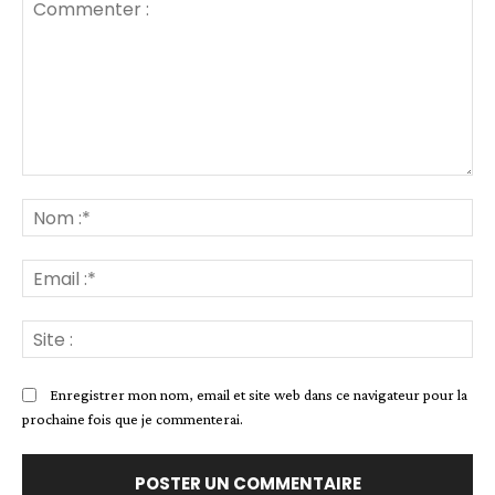
Commenter
:
No
:*
Ema
:*
Sit
:
Enregistrer mon nom, email et site web dans ce navigateur pour la
prochaine fois que je commenterai.