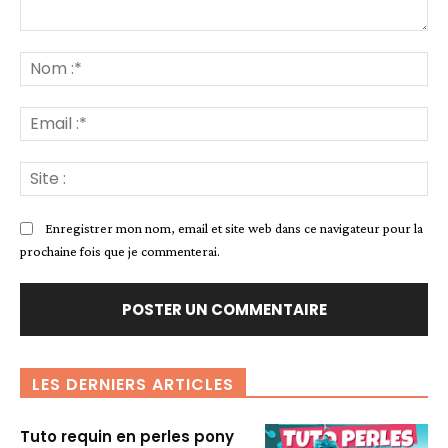
Commenter
:
No
:*
Ema
:*
Sit
:
Enregistrer mon nom, email et site web dans ce navigateur pour la
prochaine fois que je commenterai.
LES DERNIERS ARTICLES
Tuto requin en perles pony