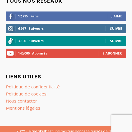
TOUS NOS RÉSEAUX
17,215
Fans
J'AIME
6,967
Suiveurs
SUIVRE
3,300
Suiveurs
SUIVRE
140,000
Abonnés
S'ABONNER
LIENS UTILES
Politique de confidentialité
Politique de cookies
Nous contacter
Mentions légales
2022 - Manzabull' est une marque déposée auprès de l'INPI