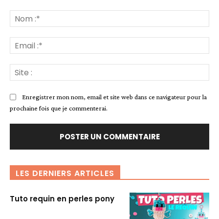
Commenter
:
No
:*
Ema
:*
Sit
:
Enregistrer mon nom, email et site web dans ce navigateur pour la
prochaine fois que je commenterai.
LES DERNIERS ARTICLES
Tuto requin en perles pony