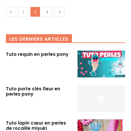
1
2
3
LES DERNIERS ARTICLES
Tuto requin en perles pony
Tuto porte clés fleur en
perles pony
Tuto lapin cœur en perles
de rocaille miyuki