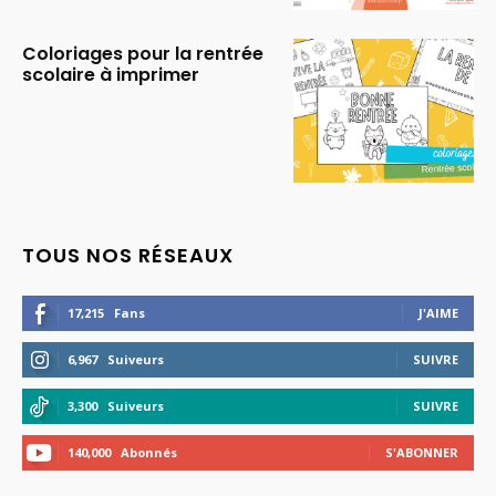
Coloriages pour la rentrée
scolaire à imprimer
TOUS NOS RÉSEAUX
17,215
Fans
J'AIME
6,967
Suiveurs
SUIVRE
3,300
Suiveurs
SUIVRE
140,000
Abonnés
S'ABONNER