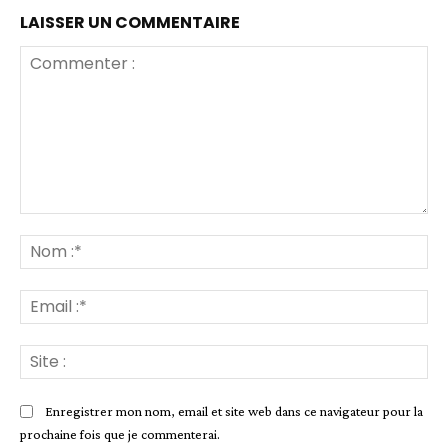
e
LAISSER UN COMMENTAIRE
n
o
u
v
e
l
l
e
f
e
Commenter
n
:
No
ê
:*
t
r
Ema
e
:*
)
Sit
:
Enregistrer mon nom, email et site web dans ce navigateur pour la
prochaine fois que je commenterai.