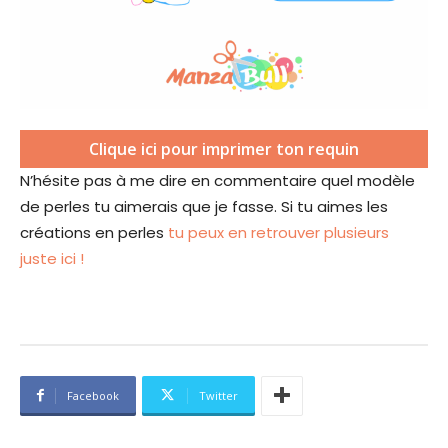
(
Clique ici pour imprimer ton requin
s
N’hésite pas à me dire en commentaire quel modèle
’
de perles tu aimerais que je fasse. Si tu aimes les
o
u
créations en perles
tu peux en retrouver plusieurs
v
juste ici !
r
i
r
a
d
a
n
Facebook
Twitter
s
u
n