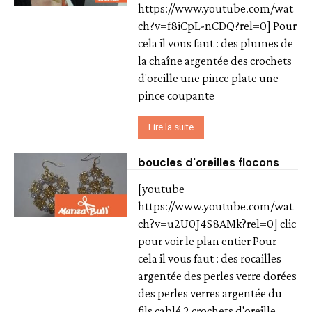
https://www.youtube.com/wat
ch?v=f8iCpL-nCDQ?rel=0] Pour
cela il vous faut : des plumes de
la chaîne argentée des crochets
d'oreille une pince plate une
pince coupante
Lire la suite
boucles d'oreilles flocons
[youtube
https://www.youtube.com/wat
ch?v=u2U0J4S8AMk?rel=0] clic
pour voir le plan entier Pour
cela il vous faut : des rocailles
argentée des perles verre dorées
des perles verres argentée du
fils cablé 2 crochets d'oreille