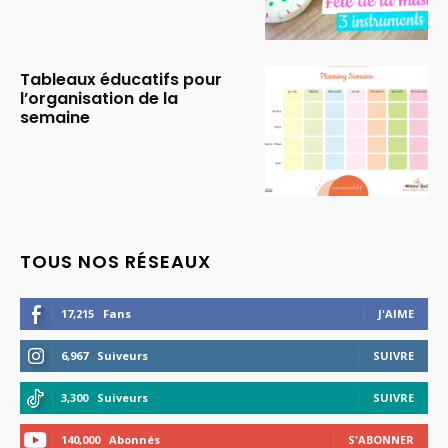
Tableaux éducatifs pour
l’organisation de la
semaine
TOUS NOS RÉSEAUX
17,215
Fans
J'AIME
6,967
Suiveurs
SUIVRE
3,300
Suiveurs
SUIVRE
140,000
Abonnés
S'ABONNER