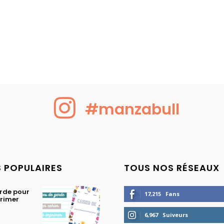
#manzabull
S POPULAIRES
TOUS NOS RÉSEAUX
rde pour
17,215
Fans
primer
6,967
Suiveurs