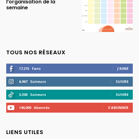
l’organisation de la
semaine
TOUS NOS RÉSEAUX
17,215
Fans
J'AIME
6,967
Suiveurs
SUIVRE
3,300
Suiveurs
SUIVRE
140,000
Abonnés
S'ABONNER
LIENS UTILES