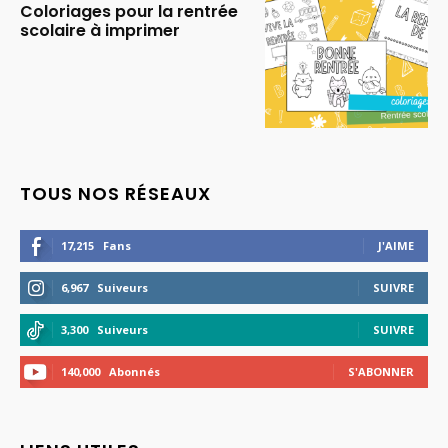
Coloriages pour la rentrée
scolaire à imprimer
TOUS NOS RÉSEAUX
17,215
Fans
J'AIME
6,967
Suiveurs
SUIVRE
3,300
Suiveurs
SUIVRE
140,000
Abonnés
S'ABONNER