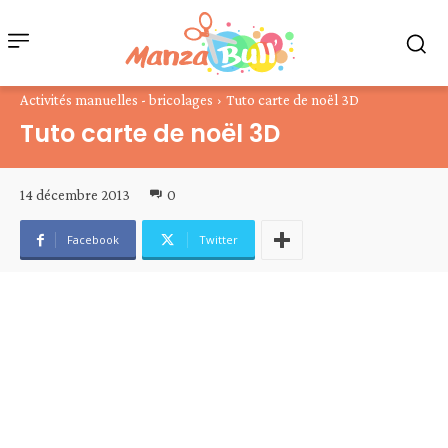
Activités manuelles - bricolages
Tuto carte de noël 3D
Tuto carte de noël 3D
14 décembre 2013
0
Facebook
Twitter