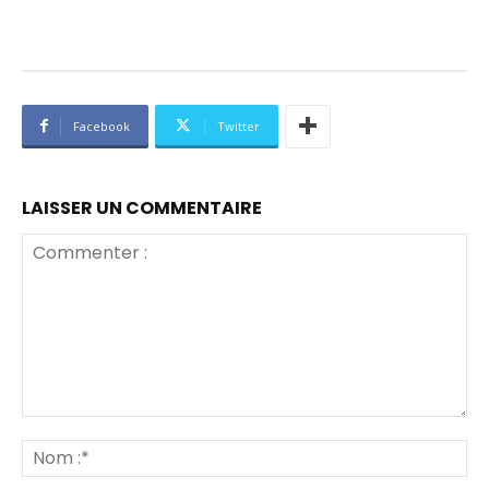
Facebook
Twitter
LAISSER UN COMMENTAIRE
Commenter
:
No
:*